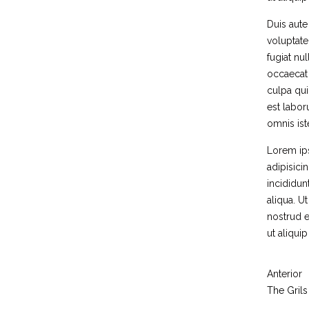
Duis aute
voluptate
fugiat nul
occaecat 
culpa qui
est labor
omnis ist
Lorem ip
adipisici
incididun
aliqua. U
nostrud e
ut aliqu
Anterior
The Grils