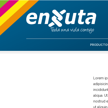
PRODUCTO
Lorem ip
adipisici
incididun
aliqua. U
nostrud e
ut aliqu