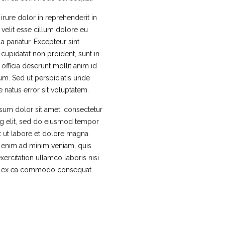
 irure dolor in reprehenderit in
 velit esse cillum dolore eu
la pariatur. Excepteur sint
cupidatat non proident, sunt in
 officia deserunt mollit anim id
um. Sed ut perspiciatis unde
e natus error sit voluptatem.
sum dolor sit amet, consectetur
ng elit, sed do eiusmod tempor
t ut labore et dolore magna
t enim ad minim veniam, quis
xercitation ullamco laboris nisi
ip ex ea commodo consequat.